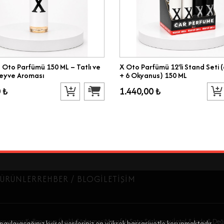
 Oto Parfümü 150 ML – Tatlı ve
X Oto Parfümü 12'li Stand Seti 
eyve Aroması
+ 6 Okyanus) 150 ML
 ₺
1.440,00 ₺
ÜRÜNLER
REHBER / BLOG
İLETIŞIM
 Korunması
Kullanım ve Üyelik Sözleşmesi
Mesafeli Satış Sözleşmesi
İptal & İade & Değ
paylaşacağınız kişisel verileriniz en yüksek hassasiyetle korunmaktadır.