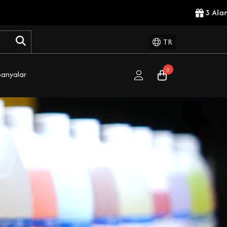
TR
0
anyalar