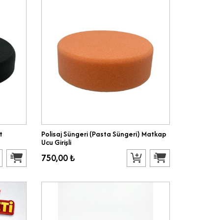
t
Polisaj Süngeri (Pasta Süngeri) Matkap
Ucu Girişli
750,00 ₺