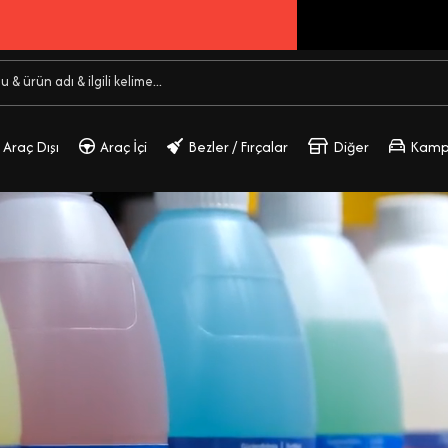
3 Alana 2 Bedava!
Detaylı Bilgi Al
Araç Dışı
Araç İçi
Bezler / Fırçalar
Diğer
Kamp