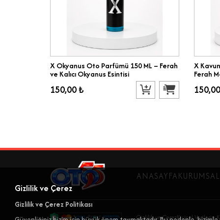
X Okyanus Oto Parfümü 150 ML – Ferah
X Kavun
ve Kalıcı Okyanus Esintisi
Ferah M
150,00 ₺
150,00
ANASAYFA
KURUMSAL
Gizlilik ve Çerez
Gizlilik ve Çerez Politikası
Gizlilik ve Çerez
Kişisel Verilerin
Güvenliğiniz bizim için büyük önem taşımaktadır. Bu nedenle, bizimle 