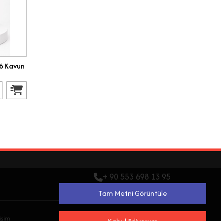
(6 Kavun
+ 90 553 698 13 95
Tam Metni Görüntüle
işim