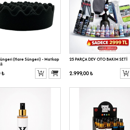
Süngeri (Hare Süngeri) - Matkap
25 PARÇA DEV OTO BAKIM SETİ
li
 ₺
2.999,00 ₺