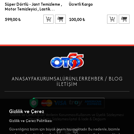
Süper Dörtlü - Jant Temizleme ,
Ücretli Kargo
Motor Temizleyici , Lastik
Parlatıcı , Torpido Temizleyici
599,00 ₺
100,00 ₺
ANASAYFA
KURUMSAL
ÜRÜNLER
REHBER / BLOG
İLETIŞIM
Gizlilik ve Çerez
Gizlilik ve Çerez
Kişisel Verilerin Korunması
Kullanım ve Üyelik Sözleşmesi
Mesafeli Satış Sözleşmesi
İptal & İade & Değişim
Gizlilik ve Çerez Politikası
Güvenliğiniz bizim için büyük önem taşımaktadır. Bu nedenle, bizimle