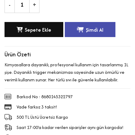
-
+
Sepete Ekle
Şimdi Al
Ürün Özeti
Kimyasallara dayanıklı, profesyonel kullanım için tasarlanmış 1L
şişe. Dayanıklı trigger mekanizması sayesinde uzun ömürlü ve
verimli kullanım sunar. Her türlü sıvı ile güvenle kullanılabilir.
Barkod No : 8680145322797
Vade farksız 3 taksit!
500 TL Üstü Ücretsiz Kargo
Saat 17:00'a kadar verilen siparişler aynı gün kargoda!