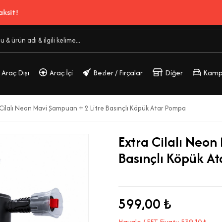
Araç Dışı
Araç İçi
Bezler / Fırçalar
Diğer
Kamp
 Cilalı Neon Mavi Şampuan + 2 Litre Basınçlı Köpük Atar Pompa
Extra Cilalı Neon
Basınçlı Köpük A
599,00 ₺
Havale / EFT Fiyatı: 539,10 ₺