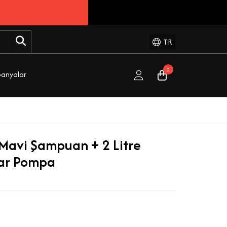
3 Alana 2 Bedava!
Detaylı Bilgi Al
TR
0
anyalar
 Mavi Şampuan + 2 Litre
tar Pompa