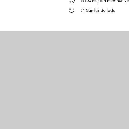
%100 Müşteri Memnuniye
14 Gün İçinde İade