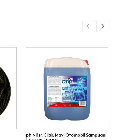
pH Nötr, Cilalı, Mavi Otomobil Şampuanı
Muhteşem Ü