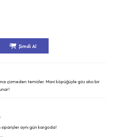
Şimdi Al
ınızı çizmeden temizler. Mavi köpüğüyle göz alıcı bir
sunar!
o
 siparişler aynı gün kargoda!