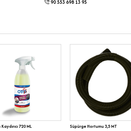
90 553 698 13 95
 Kaydırıcı 720 ML
Süpürge Hortumu 3,5 MT