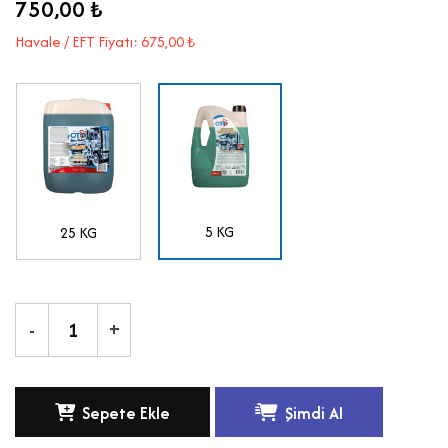
750,00 ₺
Havale / EFT Fiyatı: 675,00 ₺
5 KG
25 KG
-
+
Sepete Ekle
Şimdi Al