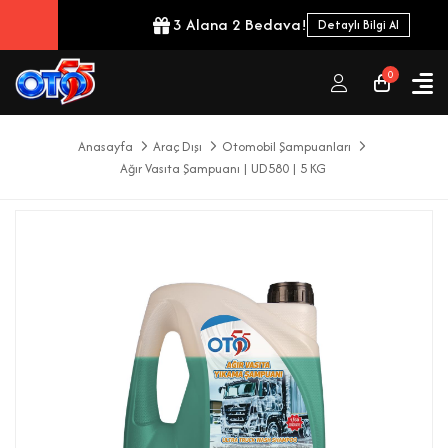
3 Alana 2 Bedava!
Detaylı Bilgi Al
0
Anasayfa
Araç Dışı
Otomobil Şampuanları
Ağır Vasıta Şampuanı | UD580 | 5 KG