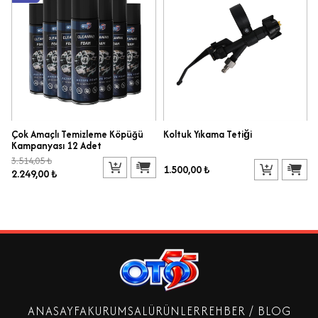
Çok Amaçlı Temizleme Köpüğü
Koltuk Yıkama Tetiği
Kampanyası 12 Adet
3.514,05 ₺
1.500,00 ₺
2.249,00 ₺
ANASAYFA
KURUMSAL
ÜRÜNLER
REHBER / BLOG